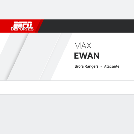
Fútbol
MLB
F. Americano
Básquetbol
WNBA
F1
Boxe
MAX
EWAN
Brora Rangers
Atacante
Perfil de Jugador
Bio
Noticias
Partidos
Estadísticas