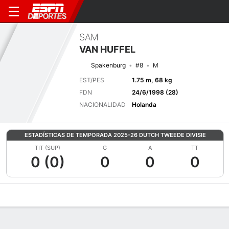
SAM
VAN HUFFEL
Spakenburg
#8
M
EST/PES
1.75 m, 68 kg
FDN
24/6/1998 (28)
NACIONALIDAD
Holanda
ESTADÍSTICAS DE TEMPORADA 2025-26 DUTCH TWEEDE DIVISIE
TIT (SUP)
G
A
TT
0 (0)
0
0
0
Perfil de Jugador
Bio
Noticias
Partidos
Estadísticas