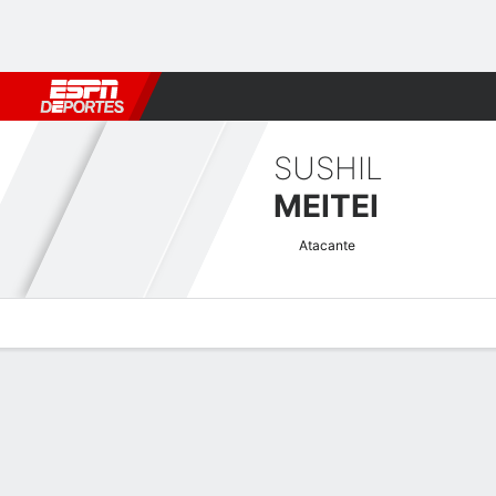
Fútbol
MLB
F. Americano
Básquetbol
WNBA
F1
Boxe
SUSHIL
MEITEI
Atacante
Perfil de Jugador
Bio
Noticias
Partidos
Estadísticas