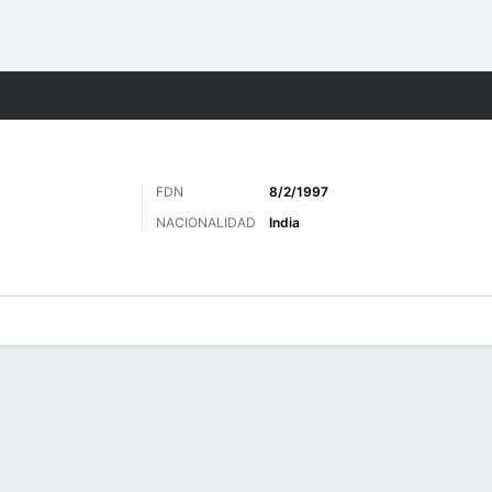
o
Más Deportes
FDN
8/2/1997
NACIONALIDAD
India