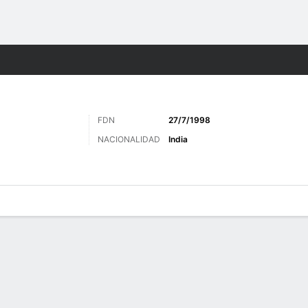
o
Más Deportes
FDN
27/7/1998
NACIONALIDAD
India