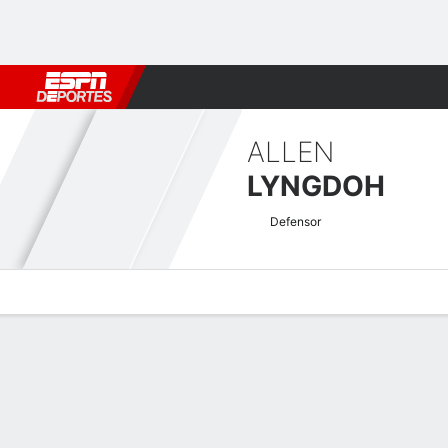
Fútbol
MLB
F. Americano
Básquetbol
WNBA
F1
Boxe
ALLEN
LYNGDOH
Defensor
Perfil de Jugador
Bio
Noticias
Partidos
Estadísticas