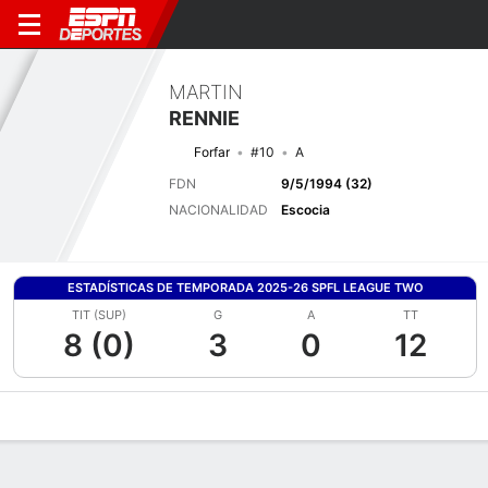
MARTIN
RENNIE
Forfar
#10
A
FDN
9/5/1994 (32)
NACIONALIDAD
Escocia
ESTADÍSTICAS DE TEMPORADA 2025-26 SPFL LEAGUE TWO
TIT (SUP)
G
A
TT
8 (0)
3
0
12
Perfil de Jugador
Bio
Noticias
Partidos
Estadísticas