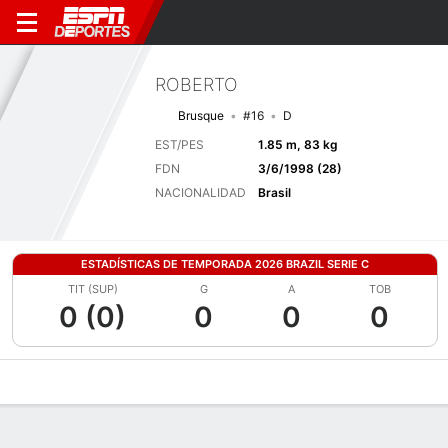
ROBERTO
Brusque
#16
D
EST/PES
1.85 m, 83 kg
FDN
3/6/1998 (28)
NACIONALIDAD
Brasil
ESTADÍSTICAS DE TEMPORADA 2026 BRAZIL SERIE C
TIT (SUP)
G
A
TOB
0 (0)
0
0
0
Perfil de Jugador
Bio
Noticias
Partidos
Estadísticas