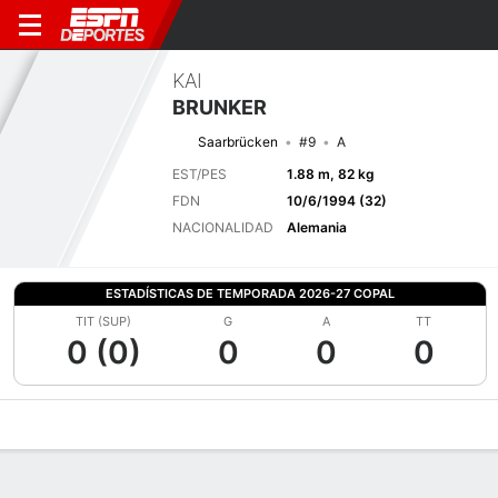
KAI
BRUNKER
Saarbrücken
#9
A
EST/PES
1.88 m, 82 kg
FDN
10/6/1994 (32)
NACIONALIDAD
Alemania
ESTADÍSTICAS DE TEMPORADA 2026-27 COPAL
TIT (SUP)
G
A
TT
0 (0)
0
0
0
Perfil de Jugador
Bio
Noticias
Partidos
Estadísticas