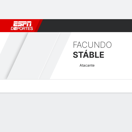
Fútbol
MLB
F. Americano
Básquetbol
WNBA
F1
Boxe
FACUNDO
STÁBLE
Atacante
Perfil de Jugador
Bio
Noticias
Partidos
Estadísticas