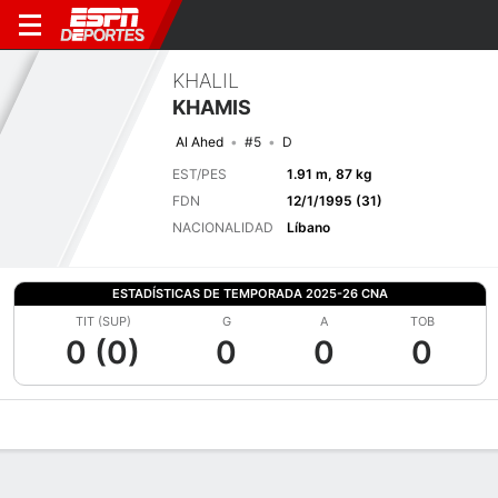
KHALIL
KHAMIS
Al Ahed
#5
D
EST/PES
1.91 m, 87 kg
FDN
12/1/1995 (31)
NACIONALIDAD
Líbano
ESTADÍSTICAS DE TEMPORADA 2025-26 CNA
TIT (SUP)
G
A
TOB
0 (0)
0
0
0
Perfil de Jugador
Bio
Noticias
Partidos
Estadísticas