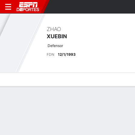
ZHAO
XUEBIN
Defensor
FDN
12/1/1993
Perfil de Jugador
Bio
Noticias
Partidos
Estadísticas
Últimas noticias
Ver Todo