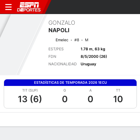
GONZALO
NAPOLI
Emelec
#8
M
EST/PES
1.78 m, 63 kg
FDN
8/5/2000 (26)
NACIONALIDAD
Uruguay
ESTADÍSTICAS DE TEMPORADA 2026 1ECU
TIT (SUP)
G
A
TT
13 (6)
0
0
10
Perfil de Jugador
Bio
Noticias
Partidos
Estadísticas