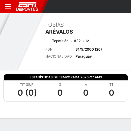
TOBÍAS
ARÉVALOS
Tepatitlán
#32
M
FDN
31/5/2000 (26)
NACIONALIDAD
Paraguay
ESTADÍSTICAS DE TEMPORADA 2026-27 AMX
TIT (SUP)
G
A
TT
0 (0)
0
0
0
Perfil de Jugador
Bio
Noticias
Partidos
Estadísticas