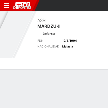
ASRI
MARDZUKI
Defensor
FDN
12/5/1994
NACIONALIDAD
Malasia
Perfil de Jugador
Bio
Noticias
Partidos
Estadísticas
Últimas noticias
Ver Todo