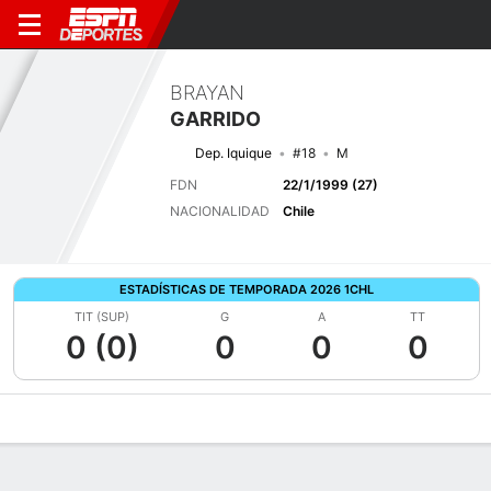
BRAYAN
GARRIDO
Dep. Iquique
#18
M
FDN
22/1/1999 (27)
NACIONALIDAD
Chile
ESTADÍSTICAS DE TEMPORADA 2026 1CHL
TIT (SUP)
G
A
TT
0 (0)
0
0
0
Perfil de Jugador
Bio
Noticias
Partidos
Estadísticas