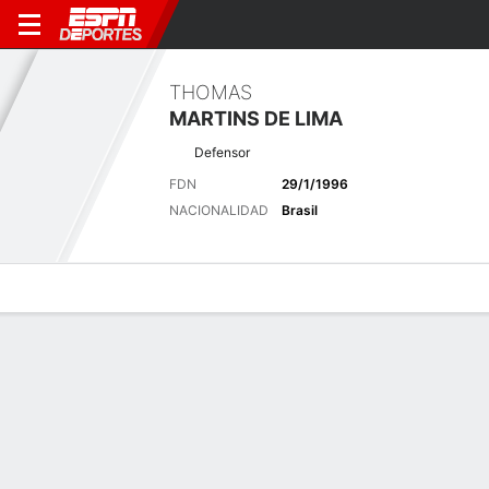
THOMAS
MARTINS DE LIMA
Defensor
FDN
29/1/1996
NACIONALIDAD
Brasil
Perfil de Jugador
Bio
Noticias
Partidos
Estadísticas
Últimas noticias
Ver Todo