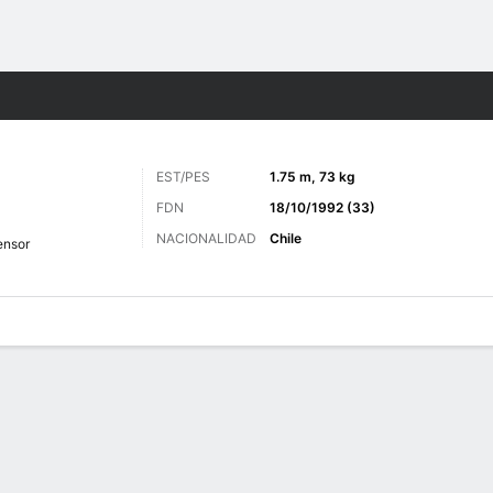
o
Más Deportes
EST/PES
1.75 m, 73 kg
FDN
18/10/1992 (33)
NACIONALIDAD
Chile
ensor