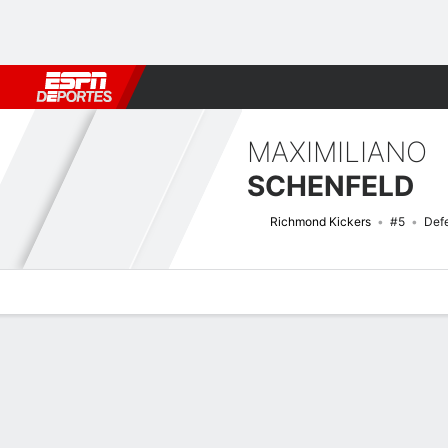
Fútbol
MLB
F. Americano
Básquetbol
WNBA
F1
Boxe
MAXIMILIANO
SCHENFELD
Richmond Kickers
#5
Def
Perfil de Jugador
Bio
Noticias
Partidos
Estadísticas