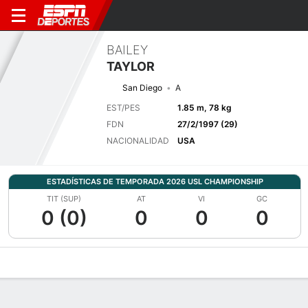
BAILEY
TAYLOR
San Diego
A
EST/PES
1.85 m, 78 kg
FDN
27/2/1997 (29)
NACIONALIDAD
USA
ESTADÍSTICAS DE TEMPORADA 2026 USL CHAMPIONSHIP
TIT (SUP)
AT
VI
GC
0 (0)
0
0
0
Perfil de Jugador
Bio
Noticias
Partidos
Estadísticas