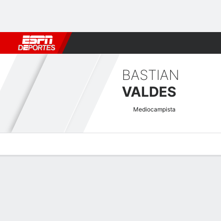
Fútbol
MLB
F. Americano
Básquetbol
WNBA
F1
Boxe
BASTIAN
VALDES
Mediocampista
Perfil de Jugador
Bio
Noticias
Partidos
Estadísticas