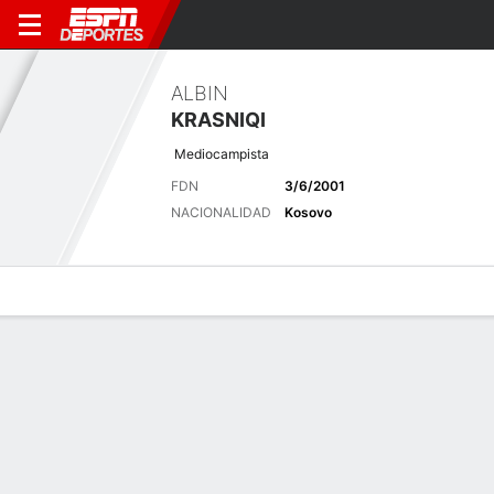
ALBIN
KRASNIQI
Mediocampista
FDN
3/6/2001
NACIONALIDAD
Kosovo
Perfil de Jugador
Bio
Noticias
Partidos
Estadísticas
Últimas noticias
Ver Todo