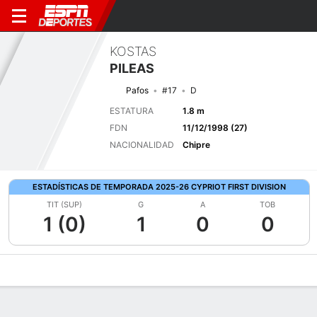
KOSTAS
PILEAS
Pafos
#17
D
ESTATURA
1.8 m
FDN
11/12/1998 (27)
NACIONALIDAD
Chipre
ESTADÍSTICAS DE TEMPORADA 2025-26 CYPRIOT FIRST DIVISION
TIT (SUP)
G
A
TOB
1 (0)
1
0
0
Perfil de Jugador
Bio
Noticias
Partidos
Estadísticas