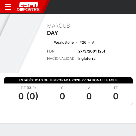
MARCUS
DAY
Wealdstone
#26
A
FDN
27/3/2001 (25)
NACIONALIDAD
Inglaterra
ESTADÍSTICAS DE TEMPORADA 2026-27 NATIONAL LEAGUE
TIT (SUP)
G
A
TT
0 (0)
0
0
0
Perfil de Jugador
Bio
Noticias
Partidos
Estadísticas