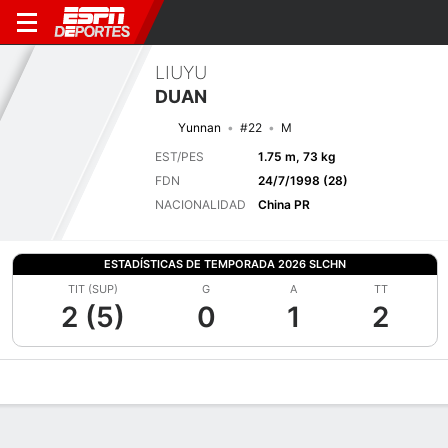
LIUYU
DUAN
Yunnan
#22
M
EST/PES
1.75 m, 73 kg
FDN
24/7/1998 (28)
NACIONALIDAD
China PR
ESTADÍSTICAS DE TEMPORADA 2026 SLCHN
TIT (SUP)
G
A
TT
2 (5)
0
1
2
Perfil de Jugador
Bio
Noticias
Partidos
Estadísticas