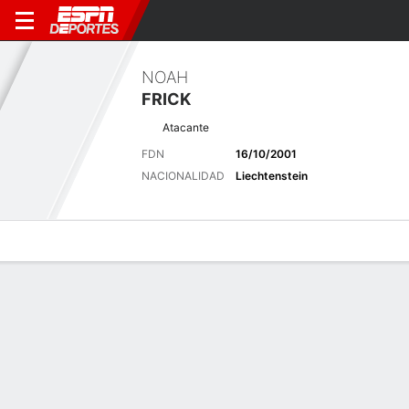
NOAH
FRICK
Atacante
FDN
16/10/2001
NACIONALIDAD
Liechtenstein
Perfil de Jugador
Bio
Noticias
Partidos
Estadísticas
Últimas noticias
Ver Todo