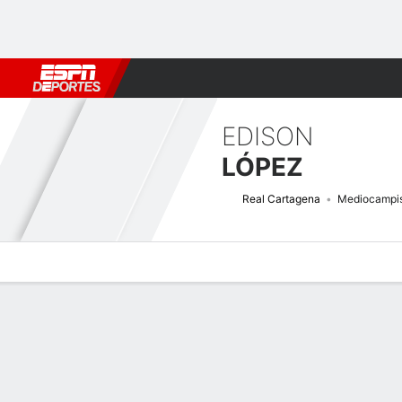
Fútbol
MLB
F. Americano
Básquetbol
WNBA
F1
Boxe
EDISON
LÓPEZ
Real Cartagena
Mediocampi
Perfil de Jugador
Bio
Noticias
Partidos
Estadísticas