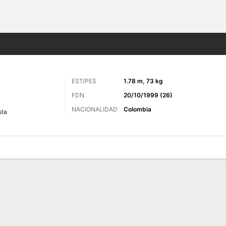
o
Más Deportes
EST/PES
1.78 m, 73 kg
FDN
20/10/1999 (26)
NACIONALIDAD
Colombia
sta