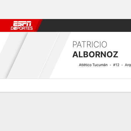
Fútbol
MLB
F. Americano
Básquetbol
WNBA
F1
Boxe
PATRICIO
ALBORNOZ
Atlético Tucumán
#12
Arq
Perfil de Jugador
Bio
Noticias
Partidos
Estadísticas