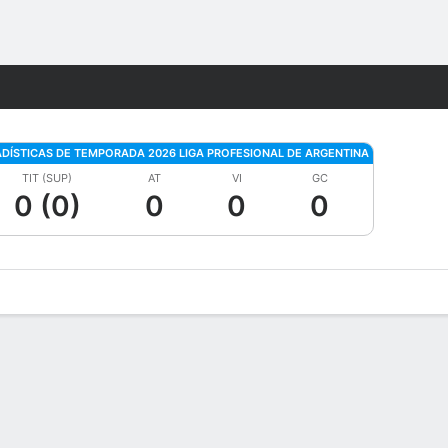
Watch
Juegos
ADÍSTICAS DE TEMPORADA 2026 LIGA PROFESIONAL DE ARGENTINA
TIT (SUP)
AT
VI
GC
0 (0)
0
0
0