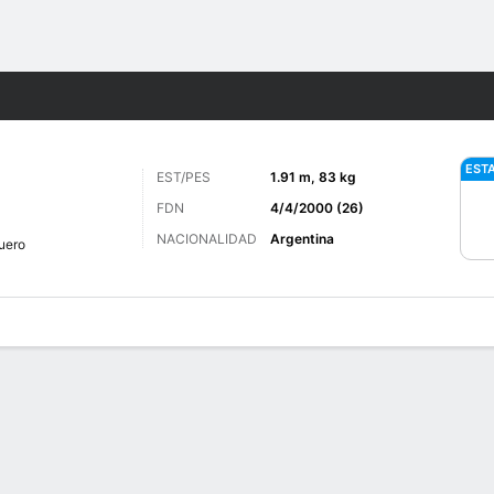
o
Más Deportes
EST
EST/PES
1.91 m, 83 kg
FDN
4/4/2000 (26)
NACIONALIDAD
Argentina
uero