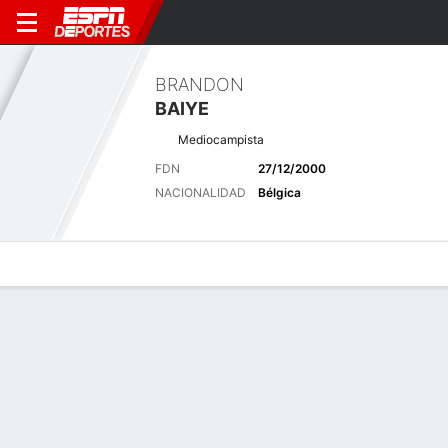
BRANDON
BAIYE
Mediocampista
FDN
27/12/2000
NACIONALIDAD
Bélgica
Perfil de Jugador
Bio
Noticias
Partidos
Estadísticas
Últimas noticias
Ver Todo