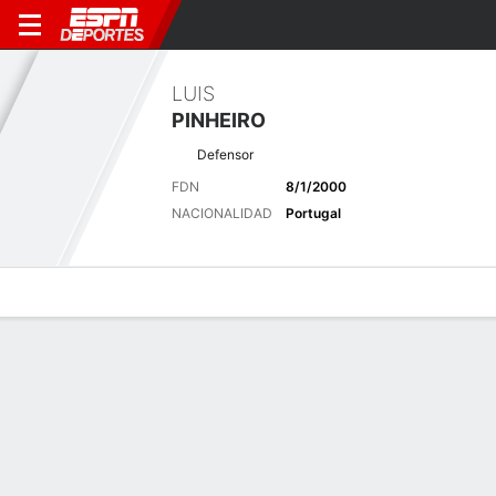
LUIS
PINHEIRO
Defensor
FDN
8/1/2000
NACIONALIDAD
Portugal
Perfil de Jugador
Bio
Noticias
Partidos
Estadísticas
Últimas noticias
Ver Todo