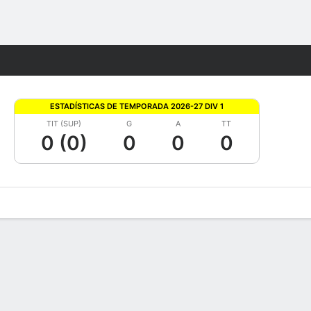
Watch
Juegos
ESTADÍSTICAS DE TEMPORADA 2026-27 DIV 1
TIT (SUP)
G
A
TT
0 (0)
0
0
0