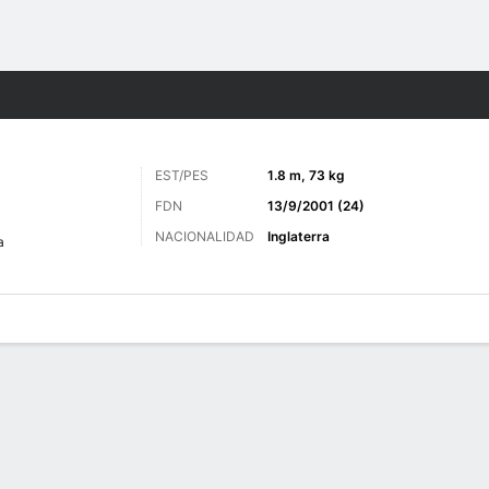
o
Más Deportes
EST/PES
1.8 m, 73 kg
FDN
13/9/2001 (24)
NACIONALIDAD
Inglaterra
a