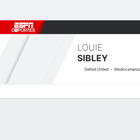
Fútbol
MLB
F. Americano
Básquetbol
WNBA
F1
Boxe
LOUIE
SIBLEY
Oxford United
Mediocampist
Perfil de Jugador
Bio
Noticias
Partidos
Estadísticas