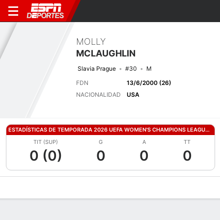
MOLLY
MCLAUGHLIN
Slavia Prague
#30
M
FDN
13/6/2000 (26)
NACIONALIDAD
USA
ESTADÍSTICAS DE TEMPORADA 2026 UEFA WOMEN'S CHAMPIONS LEAGUE QUALIFYING
TIT (SUP)
G
A
TT
0 (0)
0
0
0
Perfil de Jugador
Bio
Noticias
Partidos
Estadísticas