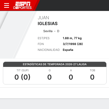
JUAN
IGLESIAS
Sevilla
D
EST/PES
1.88 m, 77 kg
FDN
3/7/1998 (28)
NACIONALIDAD
España
ESTADÍSTICAS DE TEMPORADA 2026-27 LALIGA
TIT (SUP)
G
A
TOB
0 (0)
0
0
0
Perfil de Jugador
Bio
Noticias
Partidos
Estadísticas