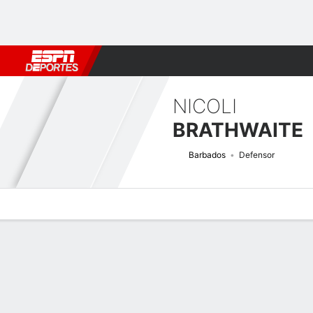
Fútbol
MLB
F. Americano
Básquetbol
WNBA
F1
Boxe
NICOLI
BRATHWAITE
Barbados
Defensor
Perfil de Jugador
Bio
Noticias
Partidos
Estadísticas