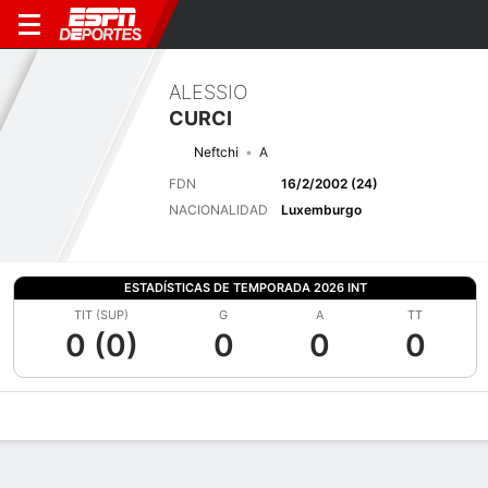
ALESSIO
CURCI
Neftchi
A
FDN
16/2/2002 (24)
NACIONALIDAD
Luxemburgo
ESTADÍSTICAS DE TEMPORADA 2026 INT
TIT (SUP)
G
A
TT
0 (0)
0
0
0
Perfil de Jugador
Bio
Noticias
Partidos
Estadísticas