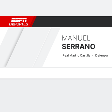
Fútbol
MLB
F. Americano
Básquetbol
WNBA
F1
Boxe
MANUEL
SERRANO
Real Madrid Castilla
Defensor
Perfil de Jugador
Bio
Noticias
Partidos
Estadísticas