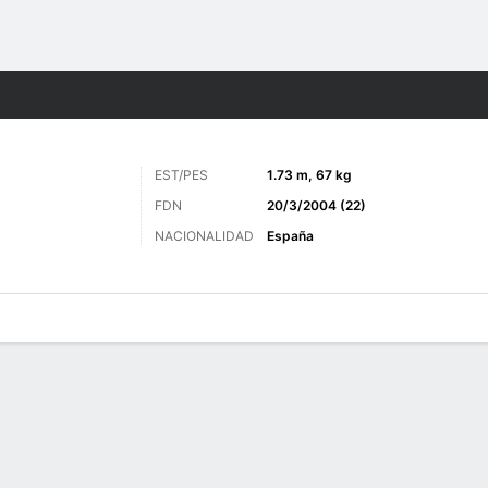
o
Más Deportes
EST/PES
1.73 m, 67 kg
FDN
20/3/2004 (22)
NACIONALIDAD
España