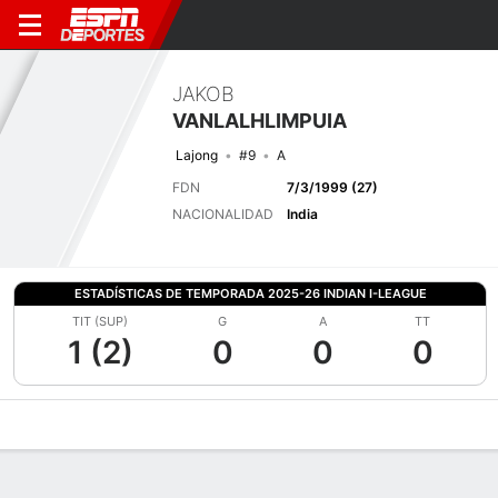
JAKOB
VANLALHLIMPUIA
Lajong
#9
A
FDN
7/3/1999 (27)
NACIONALIDAD
India
ESTADÍSTICAS DE TEMPORADA 2025-26 INDIAN I-LEAGUE
TIT (SUP)
G
A
TT
1 (2)
0
0
0
Perfil de Jugador
Bio
Noticias
Partidos
Estadísticas