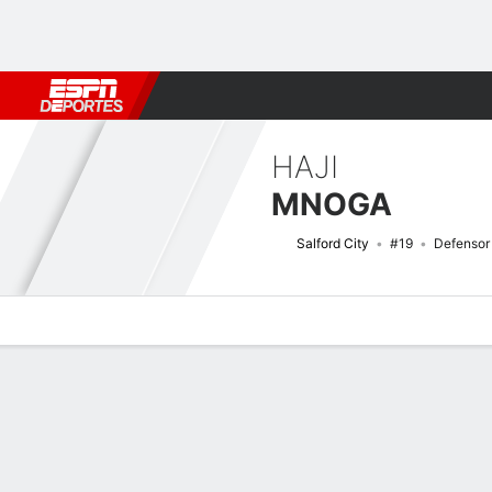
Fútbol
MLB
F. Americano
Básquetbol
WNBA
F1
Boxe
HAJI
MNOGA
Salford City
#19
Defensor
Perfil de Jugador
Bio
Noticias
Partidos
Estadísticas