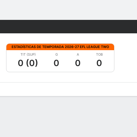
Watch
Juegos
ESTADÍSTICAS DE TEMPORADA 2026-27 EFL LEAGUE TWO
TIT (SUP)
G
A
TOB
0 (0)
0
0
0