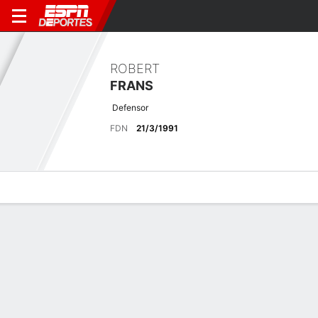
ROBERT
FRANS
Defensor
FDN
21/3/1991
Perfil de Jugador
Bio
Noticias
Partidos
Estadísticas
Últimas noticias
Ver Todo