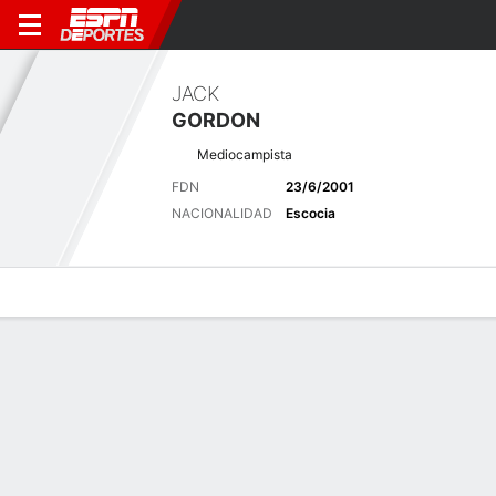
JACK
GORDON
Mediocampista
FDN
23/6/2001
NACIONALIDAD
Escocia
Perfil de Jugador
Bio
Noticias
Partidos
Estadísticas
Últimas noticias
Ver Todo