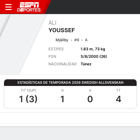
ALI
YOUSSEF
Mjällby
#9
A
EST/PES
1.83 m, 73 kg
FDN
5/8/2000 (26)
NACIONALIDAD
Túnez
ESTADÍSTICAS DE TEMPORADA 2026 SWEDISH ALLSVENSKAN
TIT (SUP)
G
A
TT
1 (3)
1
0
4
Perfil de Jugador
Bio
Noticias
Partidos
Estadísticas