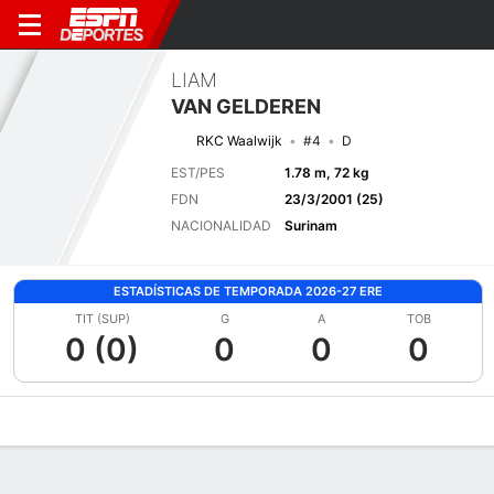
LIAM
VAN GELDEREN
RKC Waalwijk
#4
D
EST/PES
1.78 m, 72 kg
FDN
23/3/2001 (25)
NACIONALIDAD
Surinam
ESTADÍSTICAS DE TEMPORADA 2026-27 ERE
TIT (SUP)
G
A
TOB
0 (0)
0
0
0
Perfil de Jugador
Bio
Noticias
Partidos
Estadísticas