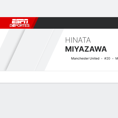
Fútbol
MLB
F. Americano
Básquetbol
WNBA
F1
Boxe
HINATA
MIYAZAWA
Manchester United
#20
M
Perfil de Jugador
Bio
Noticias
Partidos
Estadísticas