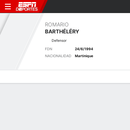
ROMARIO
BARTHÉLÉRY
Defensor
FDN
24/6/1994
NACIONALIDAD
Martinique
Perfil de Jugador
Bio
Noticias
Partidos
Estadísticas
Últimas noticias
Ver Todo