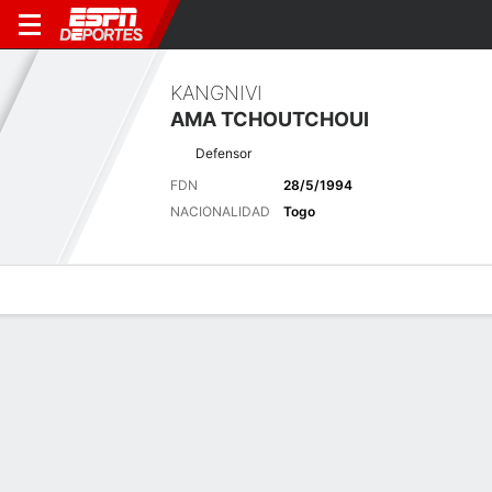
KANGNIVI
AMA TCHOUTCHOUI
Defensor
FDN
28/5/1994
NACIONALIDAD
Togo
Perfil de Jugador
Bio
Noticias
Partidos
Estadísticas
Últimas noticias
Ver Todo