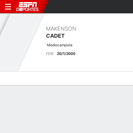
MAKENSON
CADET
Mediocampista
FDN
20/1/2000
Perfil de Jugador
Bio
Noticias
Partidos
Estadísticas
Últimas noticias
Ver Todo