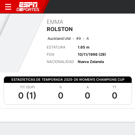
EMMA
ROLSTON
Auckland Utd
#9
A
ESTATURA
1.65 m
FDN
10/11/1996 (29)
NACIONALIDAD
Nueva Zelanda
ESTADÍSTICAS DE TEMPORADA 2025-26 WOMEN'S CHAMPIONS CUP
TIT (SUP)
G
A
TT
0 (1)
0
0
0
Perfil de Jugador
Bio
Noticias
Partidos
Estadísticas