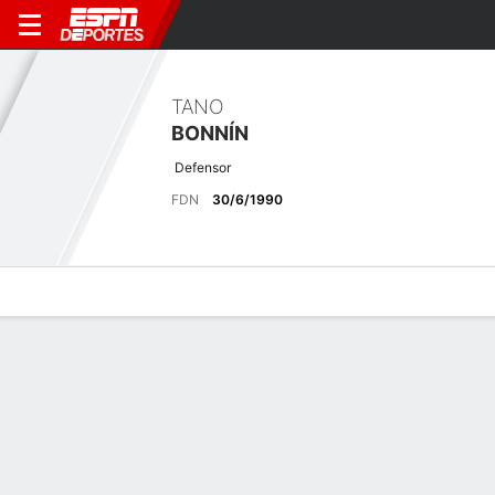
TANO
BONNÍN
Defensor
FDN
30/6/1990
Perfil de Jugador
Bio
Noticias
Partidos
Estadísticas
Últimas noticias
Ver Todo