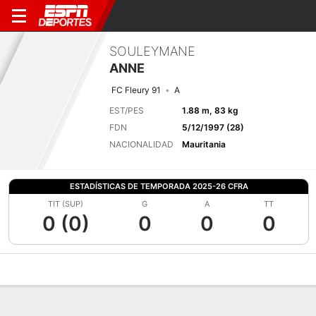
SOULEYMANE
ANNE
FC Fleury 91
A
EST/PES
1.88 m, 83 kg
FDN
5/12/1997 (28)
NACIONALIDAD
Mauritania
ESTADÍSTICAS DE TEMPORADA 2025-26 CFRA
TIT (SUP)
G
A
TT
0 (0)
0
0
0
Perfil de Jugador
Bio
Noticias
Partidos
Estadísticas