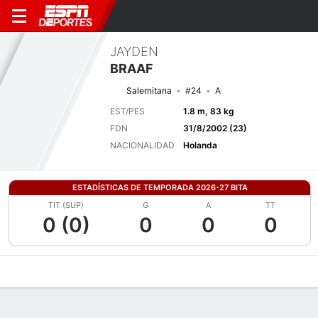
JAYDEN
BRAAF
Salernitana
#24
A
EST/PES
1.8 m, 83 kg
FDN
31/8/2002 (23)
NACIONALIDAD
Holanda
ESTADÍSTICAS DE TEMPORADA 2026-27 BITA
TIT (SUP)
G
A
TT
0 (0)
0
0
0
Perfil de Jugador
Bio
Noticias
Partidos
Estadísticas