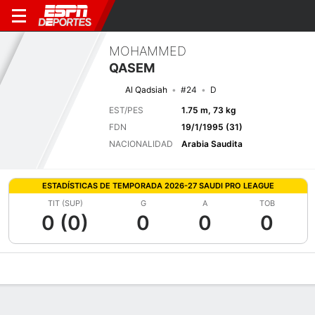
MOHAMMED
QASEM
Al Qadsiah
#24
D
EST/PES
1.75 m, 73 kg
FDN
19/1/1995 (31)
NACIONALIDAD
Arabia Saudita
ESTADÍSTICAS DE TEMPORADA 2026-27 SAUDI PRO LEAGUE
TIT (SUP)
G
A
TOB
0 (0)
0
0
0
Perfil de Jugador
Bio
Noticias
Partidos
Estadísticas