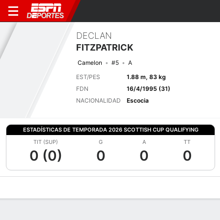
DECLAN
FITZPATRICK
Camelon
#5
A
EST/PES
1.88 m, 83 kg
FDN
16/4/1995 (31)
NACIONALIDAD
Escocia
ESTADÍSTICAS DE TEMPORADA 2026 SCOTTISH CUP QUALIFYING
TIT (SUP)
G
A
TT
0 (0)
0
0
0
Perfil de Jugador
Bio
Noticias
Partidos
Estadísticas