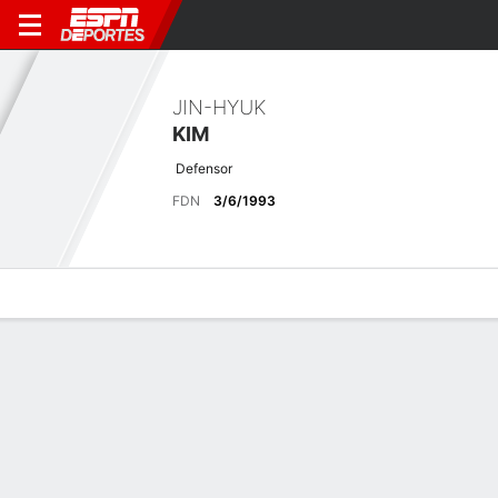
JIN-HYUK
KIM
Defensor
FDN
3/6/1993
Perfil de Jugador
Bio
Noticias
Partidos
Estadísticas
Últimas noticias
Ver Todo